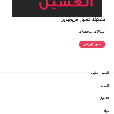
تشكيلة غسيل فريجيدير
غسالات ومجففات
تحميل البروشور
الطهى الطهى
التبريد
الغسيل
هواء