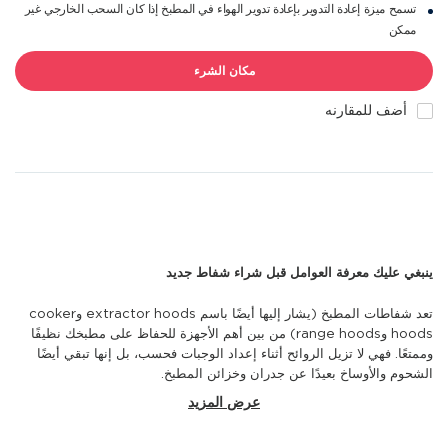
تسمح ميزة إعادة التدوير بإعادة تدوير الهواء في المطبخ إذا كان السحب الخارجي غير
ممكن
مكان الشرء
أضف للمقارنه
ينبغي عليك معرفة العوامل قبل شراء شفاط جديد
تعد شفاطات المطبخ (يشار إليها أيضًا باسم
extractor hoods
و
cooker
hoods
و
range hoods
) من بين أهم الأجهزة للحفاظ على مطبخك نظيفًا
وممتعًا. فهي لا تزيل الروائح أثناء إعداد الوجبات فحسب، بل إنها تبقي أيضًا
الشحوم والأوساخ بعيدًا عن جدران وخزائن المطبخ.
عند البحث عن شفاط جديد، يجب أن تأخذي في الاعتبار بعض الجوانب التالية:
عرض المزيد
الحجم (الأبعاد) والنوع ومستوى الضوضاء.