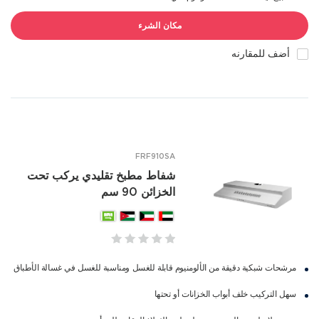
مكان الشرء
أضف للمقارنه
FRF910SA
شفاط مطبخ تقليدي يركب تحت
الخزائن 90 سم
مرشحات شبكية دقيقة من الألومنيوم قابلة للغسل ومناسبة للغسل في غسالة الأطباق
سهل التركيب خلف أبواب الخزانات أو تحتها