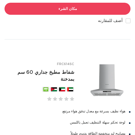
مكان الشرء
أضف للمقارنه
FRC614SC
شفاط مطبخ جداري 60 سم
بمدخنة
هواء نظيف بسرعة مع معدل تدفق هواء مرتفع
لوحة تحكم سهلة التنظيف تعمل باللمس
مصابيح ليد منخفضة الطاقة وتدوم طويلاً