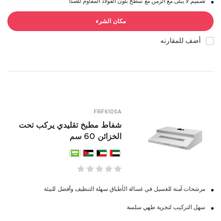
تصميم لا يبلى مع الزمن مع سطح بلون الفولاذ المقاوم للصدأ
مكان الشرء
أضف للمقارنه
FRF610SA
شفاط مطبخ تقليدي يركب تحت
الخزائن 60 سم
مرشحات آمنة للغسيل في غسالة الأطباق سهلة التنظيف وأفضل للبيئة
سهل التركيب لتجربة طهي سلسة