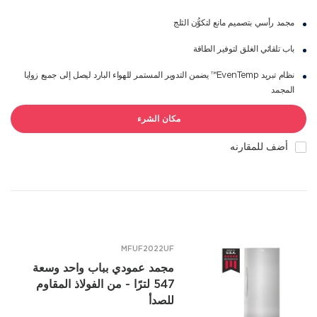
مجمد رأسي بتصميم مانع لتكوُّن الثلج
باب تلقائي الغلق لتوفير الطاقة
نظام تبريد EvenTemp™ يضمن التدوير المستمر للهواء البارد ليصل إلى جميع زوايا
المجمد
مكان الشرء
أضف للمقارنه
MFUF2022UF
مجمد عمودي بباب واحد وسعة
547 لترًا - من الفولاذ المقاوم
للصدأ