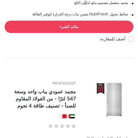
مجمد منفصل بتصميم مانع لتكوُّن الثلج
ضاغط محول NutriFresh يضمن ثبات درجة الحرارة لتوفير الطاقة
مكان الشرء
أضف للمقارنه
MFUF2022CF
مجمد عمودي بباب واحد وسعة
547 لترًا - من الفولاذ المقاوم
للصدأ - تصنيف طاقة 4 نجوم