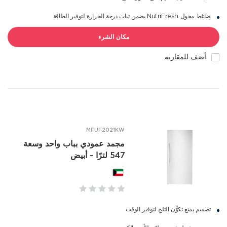
ضاغط محول NutriFresh يضمن ثبات درجة الحرارة لتوفير الطاقة
مكان الشرء
أضف للمقارنه
MFUF2021KW
مجمد عمودي بباب واحد وسعة
547 لترًا - أبيض
تصميم يمنع تكوُّن الثلج لتوفير الوقت