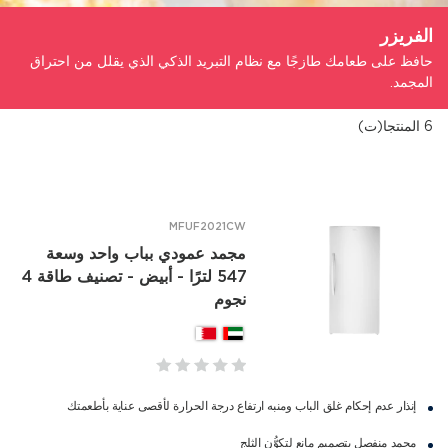
الفريزر
حافظ على طعامك طازجًا مع نظام التبريد الذكي الذي يقلل من احتراق
المجمد.
6
المنتجا(ت)
MFUF2021CW
مجمد عمودي بباب واحد وسعة
547 لترًا - أبيض - تصنيف طاقة 4
نجوم
إنذار عدم إحكام غلق الباب ومنبه ارتفاع درجة الحرارة لأقصى عناية بأطعمتك
مجمد منفصل بتصميم مانع لتكوُّن الثلج