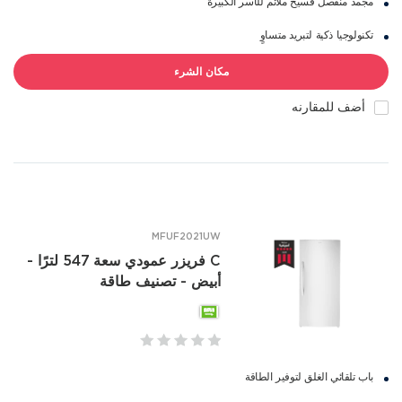
مجمد منفصل فسيح ملائم للأسر الكبيرة
تكنولوجيا ذكية لتبريد متساوٍ
مكان الشرء
أضف للمقارنه
MFUF2021UW
C فريزر عمودي سعة 547 لترًا -
أبيض - تصنيف طاقة
باب تلقائي الغلق لتوفير الطاقة