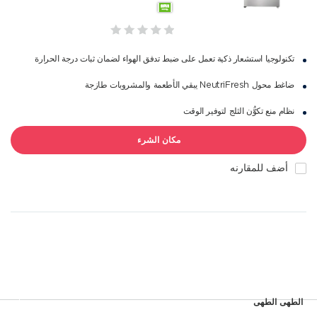
تكنولوجيا استشعار ذكية تعمل على ضبط تدفق الهواء لضمان ثبات درجة الحرارة
ضاغط محول NeutriFresh‎ يبقي الأطعمة والمشروبات طازجة
نظام منع تكوُّن الثلج لتوفير الوقت
مكان الشرء
أضف للمقارنه
الطهى الطهى