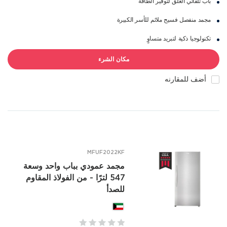
باب تلقائي الغلق لتوفير الطاقة
مجمد منفصل فسيح ملائم للأسر الكبيرة
تكنولوجيا ذكية لتبريد متساوٍ
مكان الشرء
أضف للمقارنه
MFUF2022KF
مجمد عمودي بباب واحد وسعة
547 لترًا - من الفولاذ المقاوم
للصدأ