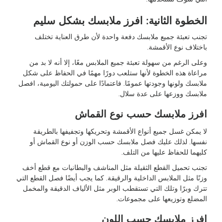
الخطوة الثانية: افرز ملابسك بشكل سليم
تجنب تعبئة جميع ملابسك دفعة واحدة لأن طرق العناية تختلف
باختلاف نوع الأقمشة.
وعلى الرغم من سهولة تعبئة جميع الملابس معًا، إلا أنه لا بد من
مراعاة هذه الخطوة لأنها ستلعب دورًا مهمًا في الحفاظ على شكل
ملابسك ولونها وجودتها عمومًا. فاعتمادًا على حمولتك اليومية، افصل
ملابسك ووزعها على عدة سلال.
افرز ملابسك حسب نوع القماش
لا يمكن غسل جميع أنواع الأقمشة وتحريكها وتجفيفها بالطريقة
نفسها. لذلك عليك فصل ملابسك حسب الوزن أو نوع القماش أو
كليهما للحفاظ عليها من التلف.
تجنب تحميل القطع الثقيلة مثل المناشف والبطانيات مع قطع أخف
وزنًا مثل الملابس الداخلية والرقيقة. كما يجب أيضًا فصل القطع التي
تترك وبرًا وتلك التي تستقطب الوبر مثل الألياف الدقيقة والمخمل
المضلع وتوزيعها على مجموعات.
افرز ملابسك حسب اللون