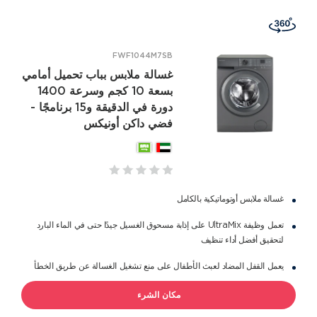
FWF1044M7SB
غسالة ملابس بباب تحميل أمامي
بسعة 10 كجم وسرعة 1400
دورة في الدقيقة و15 برنامجًا -
فضي داكن أونيكس
غسالة ملابس أوتوماتيكية بالكامل
تعمل وظيفة UltraMix على إذابة مسحوق الغسيل جيدًا حتى في الماء البارد
لتحقيق أفضل أداء تنظيف
يعمل القفل المضاد لعبث الأطفال على منع تشغيل الغسالة عن طريق الخطأ
مكان الشرء