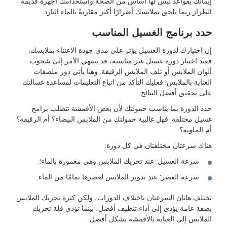
إيمانك بقواعد ليس لها أساس من الصحة واستخدامك أجهزة قديمة
الطراز ربما يلحق بملابسك أضرارًا أكثر مقارنةً بالماء البارد.
حدد برنامج الغسيل المناسب
إن اختيارك لدورة الغسيل يؤثر على مدى جودة الاعتناء بملابسك.
فعند اختيار دورة غسيل غير مناسبة، قد يننتهي الأمر إلى شحوب
ألوان الملابس أو تلف الملابس الرقيقة. وهنا يأتي دور ملصقات
العناية بالملابس. فعليك التأكد من اتباع التعليمات لمساعدة غسالتك
على تحقيق أفضل النتائج.
حدد الدورة بما يناسب حمولتك لأن بعض الأقمشة تتطلب برامج
غسيل مختلفة. فهل غالبية حمولتك من الملابس البيضاء؟ أم الرقيقة؟
أم الملونة؟
هناك سرعتان مختلفتان في كل دورة:
سرعة الغسيل: عند تحريك الملابس وهي مغمورة بالماء؛
سرعة العصر: عند تدوير الملابس لعصرها تمامًا من الماء.
تختلف هاتان السرعتان باختلاف الدورات، ولكن كثرة تحريك الملابس
بصفة عامة يؤدي إلى أداء تنظيف أفضل، بينما تؤدي قلة تحريك
الملابس إلى العناية بالأقمشة بشكل أفضل.