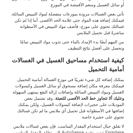
أو سائل الغسيل ومنعم الأقمشة في الموزع.
تأتي بعض الغسالات مزودة بموزعات منفصلة لمواد التبييض السائلة.
فيمكنك إضافة هذه المواد حتى علامة الحد الأقصى. أما إذا لم تكن
غسالتك تحتوي على موزع، فأضف مواد التبييض في الأسطوانة
مباشرةً قبل تحميل الملابس.
من المهم أيضًا بدء الإمداد بالماء حتى تذوب مواد التبييض تمامًا
وتحصل على أفضل نتائج التنظيف.
كيفية استخدام مساحيق الغسيل في الغسالات
أمامية التحميل
يمكنك إضافة كل شيء تقريبًا في موزع الغسالة أمامية التحميل.
فيمكنك معرفة مكان إضافة مسحوق أو سائل الغسيل وكبسولات
الغسيل ومواد التبييض السائلة وإضافات إزالة البقع بمنتهى السهولة.
وعليك ألا تتجاوز خط الحد الأقصى للتعبئة.
وقد تشتمل بعض
الموديلات على حجيرات لإضافة كبسولات الغسيل، ولكن يمكنك
إضافتها في الأسطوانة قبل تحميل أي ملابس ما لم تكن غسالتك
تحتوي على حجيرة خاصة.
لا تقلق حيال استخدام المقدار المناسب. فإن بعض غسالات ملابس
Frigidaire تتميز بتقنية AutoSense التي تطلق المقدار المناسب