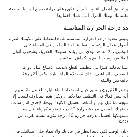
ولتحقيق أفضل النتائج، لا بد أن تكون على دراية بجميع المزايا الخاصة
بغسالتك وبتلك المزايا التي عليك اختيارها.
دد درجة الحرارة المناسبة
ينبغي تحديد درجة الحرارة المناسبة للماء للحفاظ على ملابسك لفترة
أطول. فعلى الرغم من فعالية الماء الساخن في القضاء على
البكتيريا، إلا أنها قد تؤدي إلى زيادة استهلاك الكهرباء وشحوب ألوان
الملابس وتثبيت البقع وانكماش الملابس.
يساعد ذلك كثيرًا في تنظيف القطع شديدة الاتساخ مثل أدوات
التنظيف والمناشف. لذلك يُستخدَم الماء البارد ليكون أكثر رفقًا
بالملابس والبيئة.
يشعر الكثيرون بالقلق حيال استخدام الماء البارد للغسل ظنًا منهم
أنه ليس فعالًا في التنظيف بما يكفي، ولكن هذه المخاوف ليست إلا
نتيجة لما قيل لهم أو أنماط الغسيل "الآلية". ووفقًا لإحدى الدراسات،
يستهلك الغسيل بدرجة حرارة 30 درجة مئوية كهرباء أقل مما
يستهلكها الغسيل بدرجة حرارة 40 درجة مئوية بنسبة تقرب من
.
40%
حان الوقت لكي تعيد النظر في عاداتك والاعتماد على غسالتك. فإن