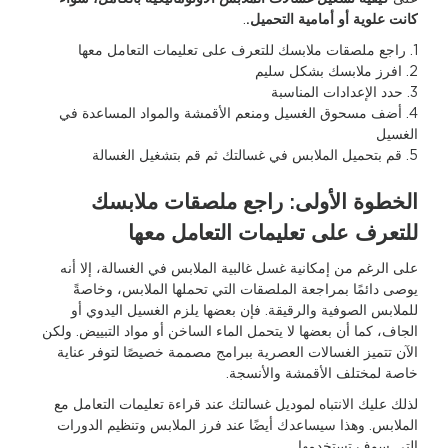
كانت علوية أو أمامية التحميل.
.
1. راجع ملصقات ملابسك للتعرف على تعليمات التعامل معها
2. افرز ملابسك بشكل سليم
3. حدد الإعدادات المناسبة
4. أضف مسحوق الغسيل ومنعم الأقمشة والمواد المساعدة في
الغسيل
5. قم بتحميل الملابس في غسالتك ثم قم بتشغيل الغسالة
الخطوة الأولى: راجع ملصقات ملابسك
للتعرف على تعليمات التعامل معها
على الرغم من إمكانية غسل غالبية الملابس في الغسالة، إلا أنه
يوصى دائمًا بمراجعة الملصقات التي تحملها الملابس، وخاصةً
للملابس الصوفية والرقيقة. فإن بعضها يلزم الغسيل اليدوي أو
الجاف، كما أن بعضها لا يتحمل الماء الساخن أو مواد التبييض. ولكن
الآن تتميز الغسالات العصرية ببرامج مصممة خصيصًا لتوفر عناية
خاصة لمختلف الأقمشة والأنسجة.
لذلك عليك الانتباه لموديل غسالتك عند قراءة تعليمات التعامل مع
الملابس. وهذا سيساعدك أيضًا عند فرز الملابس وتنظيم الدورات
التي سوف تستخدمها.