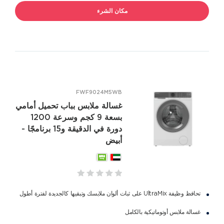
مكان الشرء
FWF9024M5WB
غسالة ملابس بباب تحميل أمامي
بسعة 9 كجم وسرعة 1200
دورة في الدقيقة و15 برنامجًا -
أبيض
تحافظ وظيفة UltraMix على ثبات ألوان ملابسك وتبقيها كالجديدة لفترة أطول
غسالة ملابس أوتوماتيكية بالكامل