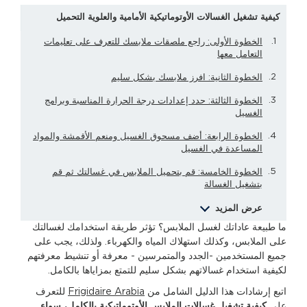
كيفية تشغيل الغسالات الأوتوماتيكية الأمامية والعلوية التحميل
الخطوة الأولى: راجع ملصقات ملابسك للتعرف على تعليمات
التعامل معها
الخطوة الثانية: افرز ملابسك بشكل سليم
الخطوة الثالثة: حدد إعدادات درجة الحرارة المناسبة وبرامج
الغسيل
الخطوة الرابعة: أضف مسحوق الغسيل ومنعم الأقمشة والمواد
المساعدة في الغسيل
الخطوة الخامسة: قم بتحميل الملابس في غسالتك ثم قم
بتشغيل الغسالة
عرض المزيد
ما طبيعة عاداتك لغسل الملابس؟ تؤثر طريقة استخدامك لغسالتك
على الملابس، وكذلك استهلاك المياه والكهرباء. ولذلك، يجب على
جميع المستخدمين -الجدد والمتمرسين - معرفة أو تنشيط معرفتهم
لكيفية استخدام غسالاتهم بشكل سليم للتمتع بمزاياها بالكامل.
اتبع إرشادات هذا الدليل الشامل من
Frigidaire Arabia
للتعرف
على
كيفية تشغيل غسالات الملابس الأوتوماتيكية بالكامل، سواء