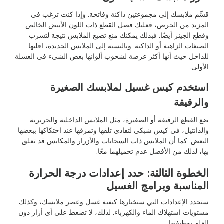
قسِّم ملابسك إلى مجموعتين داكنة وفاتحة. وإذا كنت ترغب في
المزيد من الحرص، فعليك فصل القطع ذات اللون الأبيض الخالص
وقطع الجينز أيضًا. فبذلك يمكنك منع تصبغ الملابس نتيجة لتسرب
الصبغات الزاهية أو الداكنة. وبالنسبة إلى الملابس الجديدة، اقلبها
للداخل حيث أنها أكثر عرضة لشحوب ألوانها بعض الشيء في الغسلة
الأولى.
استخدم كيس غسيل لملابسك الصغيرة
والرقيقة
ضع القطع الرقيقة أو الصغيرة، مثل الملابس الداخلية والحريرية
والدانتيل، في كيس شبكي لتفادي تلفها وتمزقها عند احتكاكها ببعضها
البعض. كما أن الملابس ذات السحابات والأزرار والمكابس قد تعلق
بها، لذلك من الأفضل عدم تحميلهما معًا.
الخطوة الثالثة: حدد إعدادات درجة الحرارة
المناسبة وبرامج الغسيل
ستحدد الإعدادات التي ستختارها كيفية غسل وعصر ملابسك، وكذلك
مستويات استهلاك الماء والكهرباء. لذلك، لا تضغط على أي أزار دون
العلم بوظيفتها.