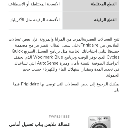
القطع المختلطة
الأنسجة المختلطة أو الاصطناعية
القطع الرقيقة
الأقمشة الرقيقة مثل الأكريليك والفس
تتيح الغسالات العصريةالمزيد من المزايا والمرونة. فإن بعض
غسالات
الملابس من Frigidaire،
على سبيل المثال، تتميز ببرامج مصممة
خصيصًا لتلبي احتياجاتك الخاصة مثل برنامج الغسيل السريع Quick
Cycles الذي يوفر الوقت وبرنامج Woolmark Blue الذي يجفف
أغراضك الصوفية الثمينة بأمان وميزة AutoSense التي تساعدك
في تحديد المدة ومقدار استهلاك الماء والكهرباء حسب حجم
الحمولة.
يمكنك الرجوع إلى بعض الغسالات التي توصي بها Frigidaire فيما
يلي:
FWF8241SS5
غسالة ملابس بباب تحميل أمامي