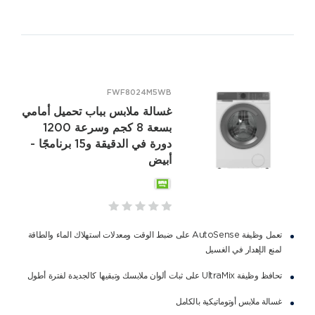
FWF8024M5WB
غسالة ملابس بباب تحميل أمامي
بسعة 8 كجم وسرعة 1200
دورة في الدقيقة و15 برنامجًا -
أبيض
تعمل وظيفة AutoSense على ضبط الوقت ومعدلات استهلاك الماء والطاقة
لمنع الإهدار في الغسيل
تحافظ وظيفة UltraMix على ثبات ألوان ملابسك وتبقيها كالجديدة لفترة أطول
غسالة ملابس أوتوماتيكية بالكامل