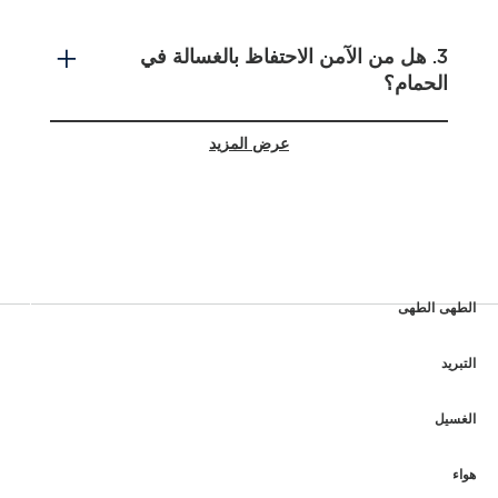
3. هل من الآمن الاحتفاظ بالغسالة في
الحمام؟
عرض المزيد
4. متى يجب إضافة المنظفات أثناء دورة
الغسيل؟
5. ما هو متوسط مستوى استخدام المياه في
الطهى الطهى
الغسالة؟
التبريد
الغسيل
هواء