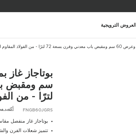
لعروض الترويجية
لترًا - من الف
أكتب مر
FNGB60JGRS
بوتاجاز غاز منفصل مقاس 60 × 60 سم بموقد 4 شعلات وفر
تتميز شعلات الفرن والشواية بأنظمة SecurGas مدم