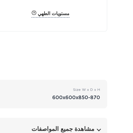
مستويات الطهي
Size W x D x H
600x600x850-870
مشاهدة جميع المواصفات