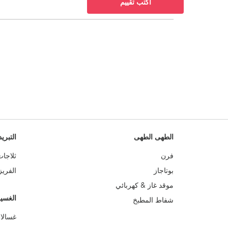
أكتب تقييم
الطهى الطهى
التبريد
فرن
ثلاجات
بوتاجاز
الفريز
موقد غاز & كهربائي
الغسي
شفاط المطبخ
غسالا