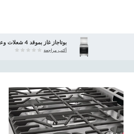
بوتاجاز غاز بموقد 4 شعلات وعرض 60 سم ومقبض باب معدني وفرن بسعة 72 لترًا - من الفولاذ المقاوم للصدأ
أكتب مراجعة