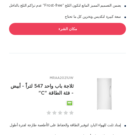
يضمن التصميم المميز المانع لتكون الثلج "Frost-free" عدم تراكم الثلج بالداخل
سعة كبيرة لتكديس وتخزين كل ما تحتاج
مكان الشرء
MRAA2021UW
ثلاجة باب واحد 547 لتراً - أبيض
- فئة الطاقة "C"
إمداد ثابت للهواء البارد لتوفير الطاقة والحفاظ على الأطعمة طازجة لفترة أطول