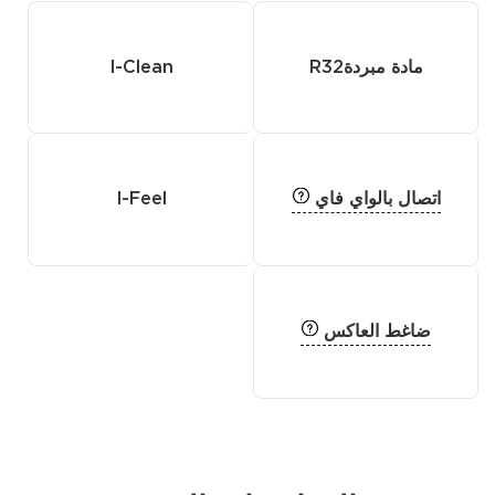
مادة مبردةR32
I-Clean
اتصال بالواي فاي
I-Feel
ضاغط العاكس