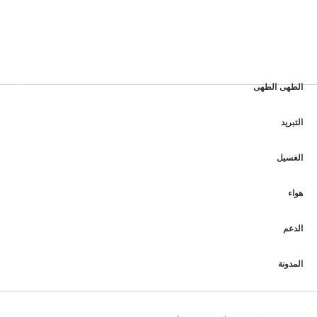
الطهى الطهى
التبريد
الغسيل
هواء
الدعم
المدونة