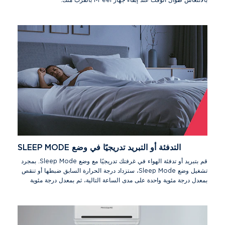
بالانتعاش طوال الوقت عند إبقاء جهاز I-Feel بالقرب منك.
التدفئة أو التبريد تدريجيًا في وضع SLEEP MODE
قم بتبريد أو تدفئة الهواء في غرفتك تدريجيًا مع وضع Sleep Mode. بمجرد
تشغيل وضع Sleep Mode، ستزداد درجة الحرارة السابق ضبطها أو تنقص
بمعدل درجة مئوية واحدة على مدى الساعة التالية، ثم بمعدل درجة مئوية
واحدة بعد ساعة أخرى. ثم ينهي الجهاز وضع Sleep Mode تلقائيًا عندما
يعمل المؤقت.