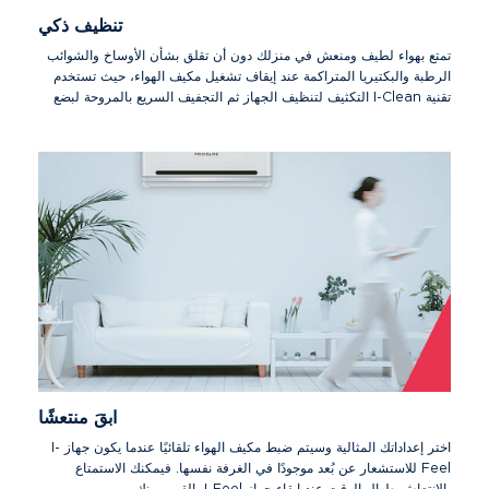
تنظيف ذكي
تمتع بهواء لطيف ومنعش في منزلك دون أن تقلق بشأن الأوساخ والشوائب
الرطبة والبكتيريا المتراكمة عند إيقاف تشغيل مكيف الهواء، حيث تستخدم
تقنية I-Clean التكثيف لتنظيف الجهاز ثم التجفيف السريع بالمروحة لبضع
دقائق. وهذا يمنع تراكم أي أوساخ، وبالتالي لن تصبح بحاجة إلى تنظيف
جهازك بواسطة متخصصين.
ابقَ منتعشًا
اختر إعداداتك المثالية وسيتم ضبط مكيف الهواء تلقائيًا عندما يكون جهاز I-
Feel للاستشعار عن بُعد موجودًا في الغرفة نفسها. فيمكنك الاستمتاع