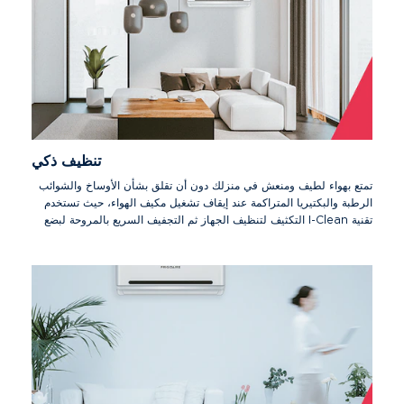
تنظيف ذكي
تمتع بهواء لطيف ومنعش في منزلك دون أن تقلق بشأن الأوساخ والشوائب
الرطبة والبكتيريا المتراكمة عند إيقاف تشغيل مكيف الهواء، حيث تستخدم
تقنية I-Clean التكثيف لتنظيف الجهاز ثم التجفيف السريع بالمروحة لبضع
دقائق. وهذا يمنع تراكم أي أوساخ، وبالتالي لن تصبح بحاجة إلى تنظيف
جهازك بواسطة متخصصين.