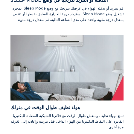
التدفئة أو التبريد تدريجيًا في وضع SLEEP MODE
قم بتبريد أو تدفئة الهواء في غرفتك تدريجيًا مع وضع Sleep Mode. بمجرد
تشغيل وضع Sleep Mode، ستزداد درجة الحرارة السابق ضبطها أو تنقص
بمعدل درجة مئوية واحدة على مدى الساعة التالية، ثم بمعدل درجة مئوية
واحدة بعد ساعة أخرى. ثم ينهي الجهاز وضع Sleep Mode تلقائيًا عندما
يعمل المؤقت.
هواء نظيف طوال الوقت في منزلك
تمتع بهواء نظيف ومنعش طوال الوقت مع فلاترنا الشبكية المضادة للبكتيريا
القادرة على التقاط البكتيريا من الهواء الداخل قبل تبريده وإعادته إلى الغرفة
مرة أخرى.