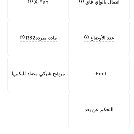
اتصال بالواي فاي
X-Fan
عدد الأوضاع
مادة مبردةR32
I-Feel
مرشح شبكي مضاد للبكتريا
التحكم عن بعد