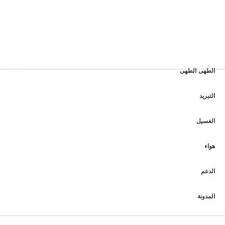
الطهى الطهى
التبريد
الغسيل
هواء
الدعم
المدونة