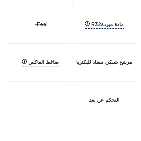
مادة مبردةR32
I-Feel
ضاغط العاكس
مرشح شبكي مضاد للبكتريا
التحكم عن بعد