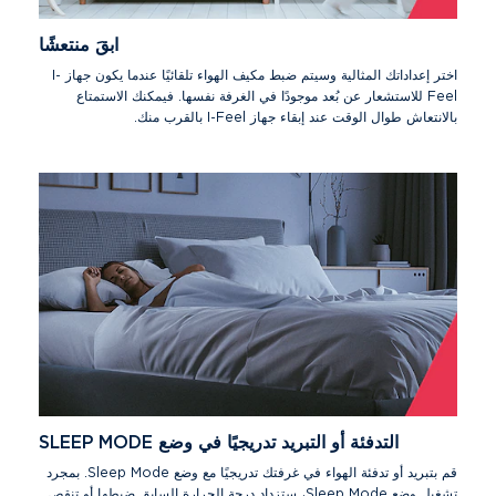
ابقَ منتعشًا
اختر إعداداتك المثالية وسيتم ضبط مكيف الهواء تلقائيًا عندما يكون جهاز I-
Feel للاستشعار عن بُعد موجودًا في الغرفة نفسها. فيمكنك الاستمتاع
بالانتعاش طوال الوقت عند إبقاء جهاز I-Feel بالقرب منك.
التدفئة أو التبريد تدريجيًا في وضع SLEEP MODE
قم بتبريد أو تدفئة الهواء في غرفتك تدريجيًا مع وضع Sleep Mode. بمجرد
تشغيل وضع Sleep Mode، ستزداد درجة الحرارة السابق ضبطها أو تنقص