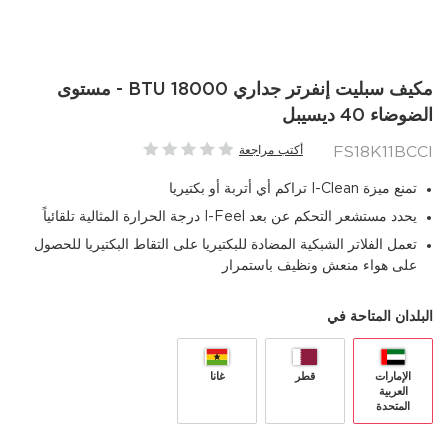
مكيف سبليت إنفرتر جداري 18000 BTU - مستوى
الضوضاء 40 ديسيبل
FS18K11BCCI
أكتب مراجعة
تمنع ميزة I-Clean تراكم أي أتربة أو بكتيريا
يحدد مستشعر التحكم عن بعد I-Feel درجة الحرارة المثالية تلقائياً
تعمل الفلاتر الشبكية المضادة للبكتيريا على التقاط البكتيريا للحصول
على هواء منعش ونظيف باستمرار
البلدان المتاحة في
الإمارات
قطر
غانا
العربية
المتحدة